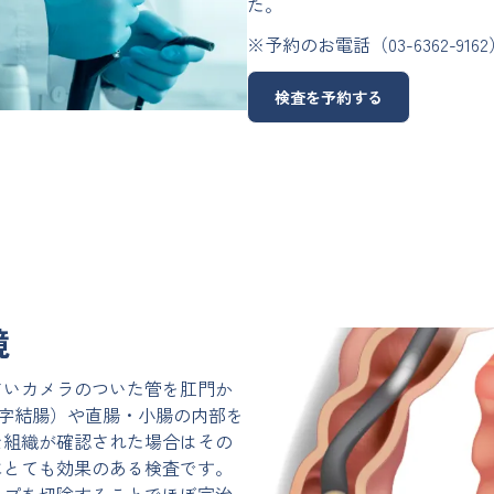
た。
※予約のお電話（
03-6362-9162
検査を予約する
鏡
さいカメラのついた管を肛門か
字結腸）や直腸・小腸の内部を
な組織が確認された場合はその
にとても効果のある検査です。
ープを切除することでほぼ完治