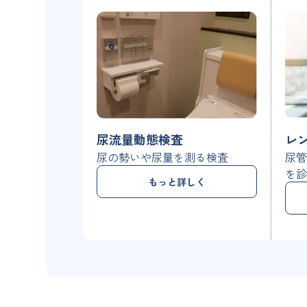
尿流量動態検査
レ
尿の勢いや尿量を測る検査
尿
を
もっと詳しく